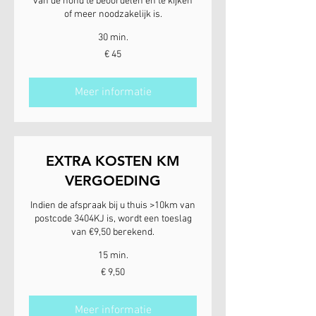
van de hond te beoordelen en te kijken
of meer noodzakelijk is.
30 min.
45
€ 45
euro
Meer informatie
EXTRA KOSTEN KM
VERGOEDING
Indien de afspraak bij u thuis >10km van
postcode 3404KJ is, wordt een toeslag
van €9,50 berekend.
15 min.
9,50
€ 9,50
euro
Meer informatie