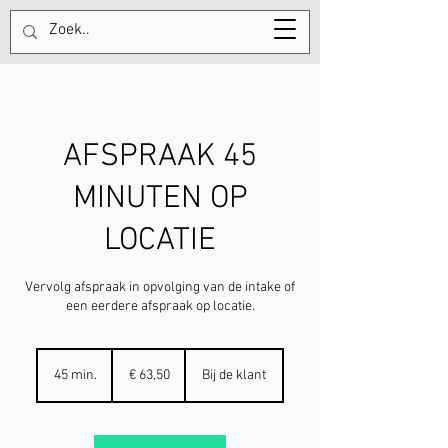
Tel:
+31613754962
AFSPRAAK 45
MINUTEN OP
LOCATIE
Vervolg afspraak in opvolging van de intake of
een eerdere afspraak op locatie.
63,50
euro
45 min.
4
€ 63,50
Bij de klant
5
m
i