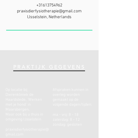
+31613754962
praxisdierfysiotherapie@gmail.com
IJsselstein, Netherlands
PRAKTIJK GEGEVENS
Op locatie bij
Afspraken kunnen in
Dierenkliniek de
overleg worden
Haardstede, 'Werken
gemaakt op de
met je hond'
in
volgende dagen/tijden:
Maarsbergen,
Maar ook bij u thuis in
ma - vrij: 8 - 18
omgeving IJsselstein
zaterdag: 8 - 12
zondag: gesloten
praxisdierfysiotherapie@
gmail.com