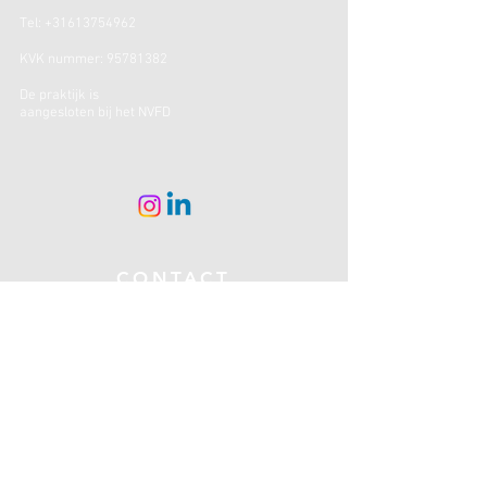
Tel:
+31613754962
KVK nummer:
95781382
De praktijk is
aangesloten bij het NVFD
CONTACT
Voornaam
*
E-mail
*
Telefoon