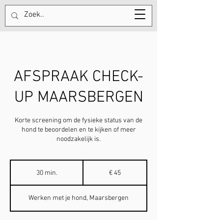
Tel:
+31613754962
AFSPRAAK CHECK-
UP MAARSBERGEN
Korte screening om de fysieke status van de
hond te beoordelen en te kijken of meer
noodzakelijk is.
45
euro
30 min.
3
€ 45
0
m
Werken met je hond, Maarsbergen
i
n
.