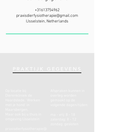
+31613754962
praxisdierfysiotherapie@gmail.com
IJsselstein, Netherlands
PRAKTIJK GEGEVENS
Op locatie bij
Afspraken kunnen in
Dierenkliniek de
overleg worden
Haardstede, 'Werken
gemaakt op de
met je hond'
in
volgende dagen/tijden:
Maarsbergen,
Maar ook bij u thuis in
ma - vrij: 8 - 18
omgeving IJsselstein
zaterdag: 8 - 12
zondag: gesloten
praxisdierfysiotherapie@