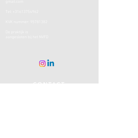
gmail.com
Tel:
+31613754962
KVK nummer:
95781382
De praktijk is
aangesloten bij het NVFD
CONTACT
Voornaam
*
E-mail
*
Telefoon