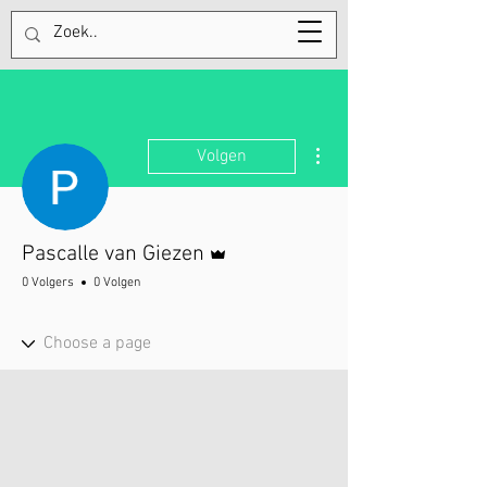
Tel:
+31613754962
Meer acties
Volgen
Beheerder
Pascalle van Giezen
0 Volgers
0 Volgen