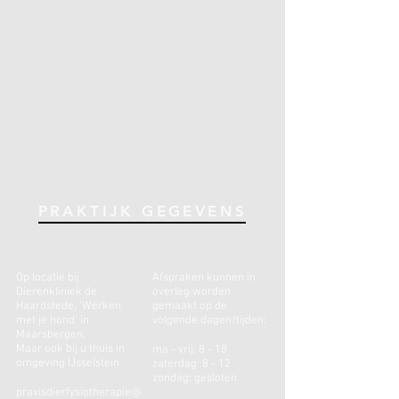
PRAKTIJK GEGEVENS
Op locatie bij
Afspraken kunnen in
Dierenkliniek de
overleg worden
Haardstede, 'Werken
gemaakt op de
met je hond'
in
volgende dagen/tijden:
Maarsbergen,
Maar ook bij u thuis in
ma - vrij: 8 - 18
omgeving IJsselstein
zaterdag: 8 - 12
zondag: gesloten
praxisdierfysiotherapie@