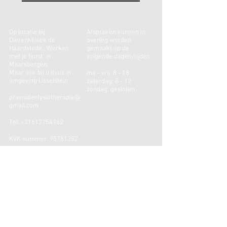
Op locatie bij
Afspraken kunnen in
Dierenkliniek de
overleg worden
Haardstede, 'Werken
gemaakt op de
met je hond'
in
volgende dagen/tijden:
Maarsbergen,
Maar ook bij u thuis in
ma - vrij: 8 - 18
omgeving IJsselstein
zaterdag: 8 - 12
zondag: gesloten
praxisdierfysiotherapie@
gmail.com
Tel:
+31613754962
KVK nummer:
95781382
De praktijk is
aangesloten bij het NVFD