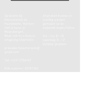
Op locatie bij
Afspraken kunnen in
Dierenkliniek de
overleg worden
Haardstede, 'Werken
gemaakt op de
met je hond'
in
volgende dagen/tijden:
Maarsbergen,
Maar ook bij u thuis in
ma - vrij: 8 - 18
omgeving IJsselstein
zaterdag: 8 - 12
zondag: gesloten
praxisdierfysiotherapie@
gmail.com
Tel:
+31613754962
KVK nummer:
95781382
De praktijk is
aangesloten bij het NVFD